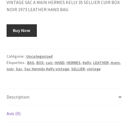
VINTAGE SAC A MAIN HERMES KELLY 35 SELLIER CUIR BOX
NOIR 1973 LEATHER HAND BAG
Buy Now
Catégorie :
Uncategorized
Étiquettes :
BAG
,
BOX
,
cuir
,
HAND
,
HERMES
,
Kelly
,
LEATHER
,
main
,
noir
,
Sac
,
Sac Hermès Kelly vintage
,
SELLIER
,
vintage
Description
Avis (0)