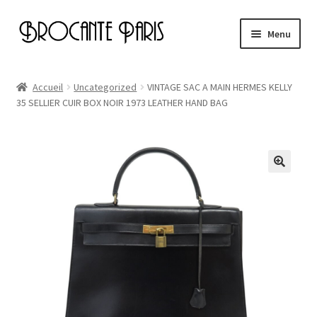
Aller
Aller
Menu
à
au
la
contenu
Accueil
navigation
Accueil
Uncategorized
VINTAGE SAC A MAIN HERMES KELLY
35 SELLIER CUIR BOX NOIR 1973 LEATHER HAND BAG
Cart
Checkout
My account
Page d’exemple