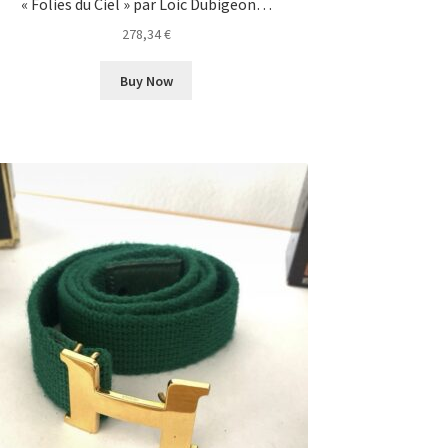
« Folies du Ciel » par Loic Dubigeon…
278,34
€
Buy Now