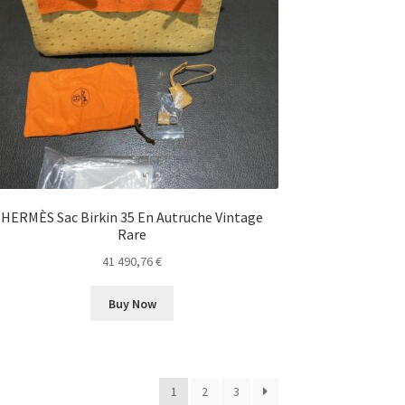
HERMÈS Sac Birkin 35 En Autruche Vintage
Rare
41 490,76
€
Buy Now
1
2
3