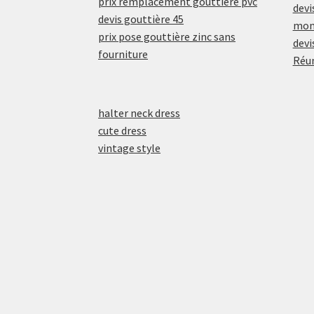
prix remplacement gouttière pvc
devi
devis gouttière 45
mont
prix pose gouttière zinc sans
devi
fourniture
Réu
halter neck dress
cute dress
vintage style