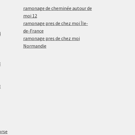
ramonage de cheminée autour de
moi 12
ramonage pres de chez moi Île-
de-France
4
ramonage pres de chez moi
Normandie
3
8
orse