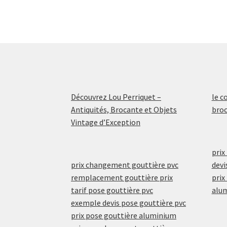
Découvrez Lou Perriquet –
le c
Antiquités, Brocante et Objets
broc
Vintage d’Exception
prix
prix changement gouttière pvc
devi
remplacement gouttière prix
prix
tarif pose gouttière pvc
alu
exemple devis pose gouttière pvc
prix pose gouttière aluminium