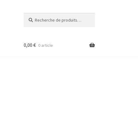
Recherche
Recherche
pour :
0,00
€
0 article