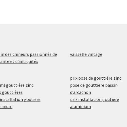
oin des chineurs passionnés de
vaisselle vintage
ante et d’antiquités
prix pose de gouttière zinc
 ml gouttière zinc
pose de gouttière bassin
s gouttières
d’arcachon
 installation goutiere
prix installation goutiere
minium
aluminium