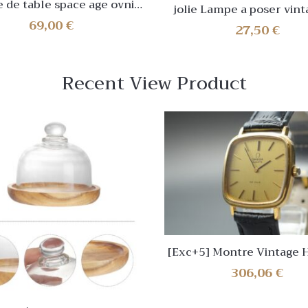
 de table space age ovni
jolie Lampe a poser vintage en
tal vintage ufo esprit
céramique vernissé Acolay au
69,00
€
27,50
€
aquebot champignon
? 1950/60
Recent View Product
[Exc+5] Montre Vintag
OMEGA De Ville Cal.1330
306,06
€
Quartz Du JAPON