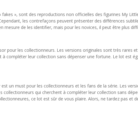
es », sont des reproductions non officielles des figurines My Little P
Cependant, les contrefaçons peuvent présenter des différences subtiles
mesure de les identifier, mais pour les novices, il peut être plus diffi
résor pour les collectionneurs. Les versions originales sont très rare
nt à compléter leur collection sans dépenser une fortune. Le lot est é
 est un must pour les collectionneurs et les fans de la série. Les vers
s collectionneurs qui cherchent à compléter leur collection sans dép
tionneures, ce lot est sûr de vous plaire. Alors, ne tardez pas et dé