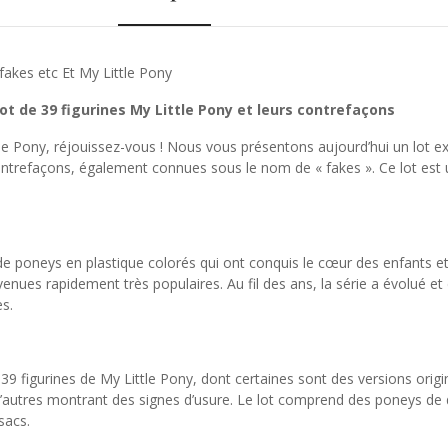
akes etc Et My Little Pony
ot de 39 figurines My Little Pony et leurs contrefaçons
le Pony, réjouissez-vous ! Nous vous présentons aujourd’hui un lot e
ontrefaçons, également connues sous le nom de « fakes ». Ce lot est un
de poneys en plastique colorés qui ont conquis le cœur des enfants e
venues rapidement très populaires. Au fil des ans, la série a évolué e
s.
 figurines de My Little Pony, dont certaines sont des versions origin
 d’autres montrant des signes d’usure. Le lot comprend des poneys de 
sacs.