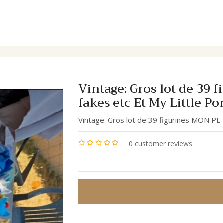
 PONEY et fakes etc Et My Little Pony
Vintage: Gros lot de 39
fakes etc Et My Little Po
Vintage: Gros lot de 39 figurines MON PE
0
customer reviews
Note
0
sur
5