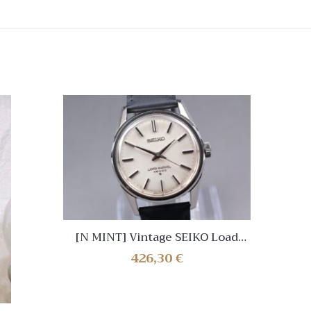
[N MINT] Vintage SEIKO Load
Marvel 36000 5740-8000 Hand
426,30
€
winding Mens watch Japan