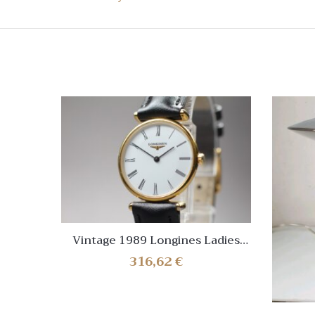
Vintage 1989 Longines Ladies
L4.135.2 La Grande Classique
316,62
€
White Dial [Near Mint]