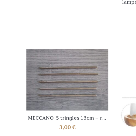
lampe
me
p
MECCANO: 5 tringles 13cm – réf
15
3,00
€