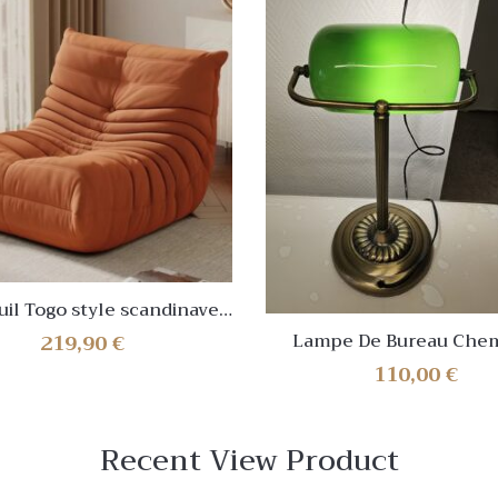
uil Togo style scandinave
tage – Orange – NEUF
219,90
€
Lampe De Bureau Che
Opaline Verte Et Métal
110,00
€
Vintage
Recent View Product