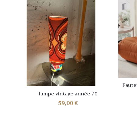
Faute
vin
lampe vintage année 70
59,00
€