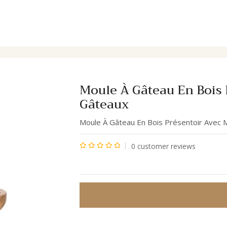
i Présentoirs Gâteaux
Moule À Gâteau En Bois 
Gâteaux
Moule À Gâteau En Bois Présentoir Avec M
0
customer reviews
Note
0
sur
5