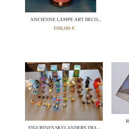
ANCIENNE LAMPE ART DECO
AVEC TUBES DE VERRE . ROSE
100,00
€
MAUVE . 31 cm . TRES BEL ETAT
R
OYST
FIGURINES SKYLANDERS TRAP