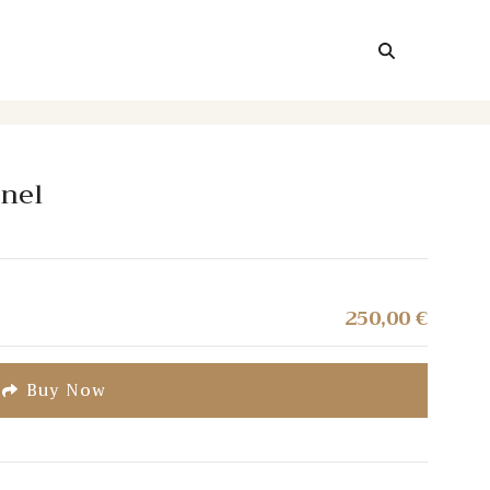
anel
250,00
€
Buy Now