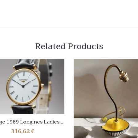
Related Products
ge 1989 Longines Ladies
5.2 La Grande Classique
316,62
€
hite Dial [Near Mint]