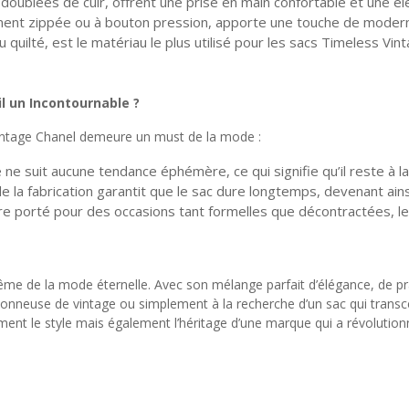
 doublées de cuir, offrent une prise en main confortable et une él
ement zippée ou à bouton pression, apporte une touche de moderni
ni ou quilté, est le matériau le plus utilisé pour les sacs Timeless V
l un Incontournable ?
Vintage Chanel demeure un must de la mode :
é ne suit aucune tendance éphémère, ce qui signifie qu’il reste à
de la fabrication garantit que le sac dure longtemps, devenant ain
re porté pour des occasions tant formelles que décontractées, le 
me de la mode éternelle. Avec son mélange parfait d’élégance, de prat
nneuse de vintage ou simplement à la recherche d’un sac qui transce
ment le style mais également l’héritage d’une marque qui a révolutionn