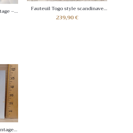
Fauteuil Togo style scandinave
tage –
Faute
vintage – Blanc – NEUF✅
239,90
€
vi
intage