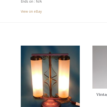
Ends on : N/A
View on eBay
Vinta
L4.13
W