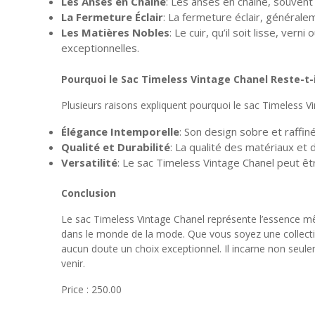
Les Ansès en Chaîne
: Les anses en chaîne, souvent
La Fermeture Éclair
: La fermeture éclair, général
Les Matières Nobles
: Le cuir, qu’il soit lisse, ver
exceptionnelles.
Pourquoi le Sac Timeless Vintage Chanel Reste-t-i
Plusieurs raisons expliquent pourquoi le sac Timeless 
Élégance Intemporelle
: Son design sobre et raffin
Qualité et Durabilité
: La qualité des matériaux et 
Versatilité
: Le sac Timeless Vintage Chanel peut êt
Conclusion
Le sac Timeless Vintage Chanel représente l’essence mê
dans le monde de la mode. Que vous soyez une collectio
aucun doute un choix exceptionnel. Il incarne non seule
venir.
Price : 250.00