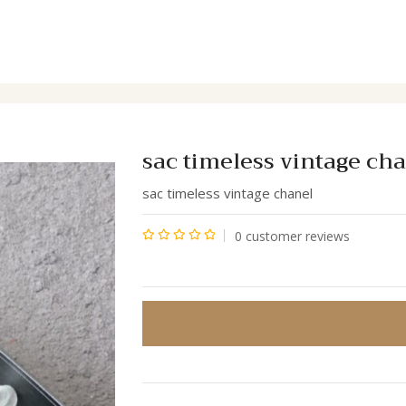
sac timeless vintage ch
sac timeless vintage chanel
0
customer reviews
Note
0
sur
5