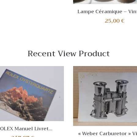
Lampe Céramique – Vin
Années 50
25,00
€
Recent View Product
OLEX Manuel Livret
« Weber Carburetor » V
ERQUARTZ Version 1990