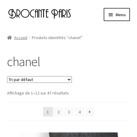
Aller
Aller
Menu
à
au
la
contenu
Accueil
navigation
Accueil
Produits identifiés “chanel”
Cart
chanel
Checkout
My account
Affichage de 1–12 sur 47 résultats
Page d’exemple
1
2
3
4