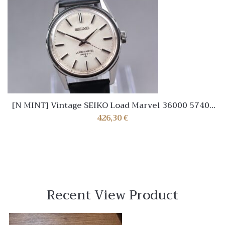
[N MINT] Vintage SEIKO Load Marvel 36000 5740-
8000 Hand winding Mens watch Japan
426,30
€
Recent View Product