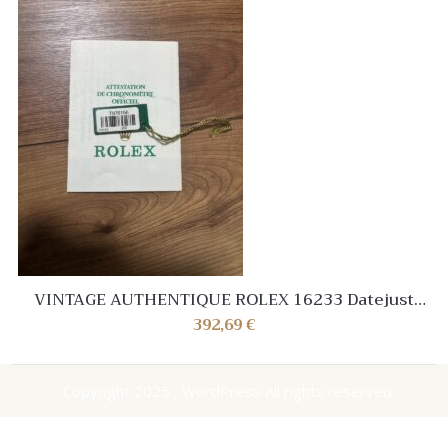
VINTAGE AUTHENTIQUE ROLEX 16233 Datejust
Watch paper 110 T976156 1999’…
392,69
€
Copyright 2025 , WordPress All rights reserved