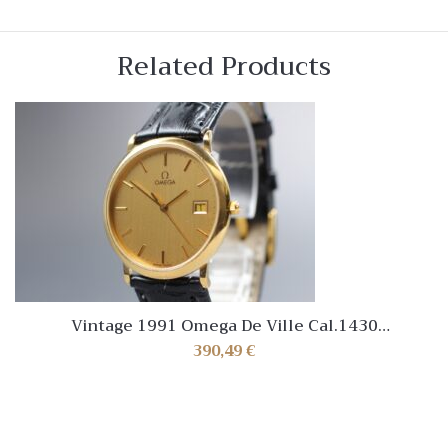
Related Products
Vintage 1991 Omega De Ville Cal.1430
Ref.196.0312.1 Gold Dial Watch [Near Mint]
390,49
€