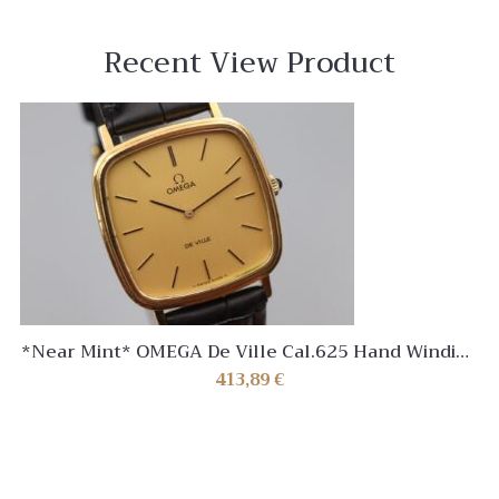
Recent View Product
*Near Mint* OMEGA De Ville Cal.625 Hand Winding
Gold Homme Vintage Watch Japan
413,89
€