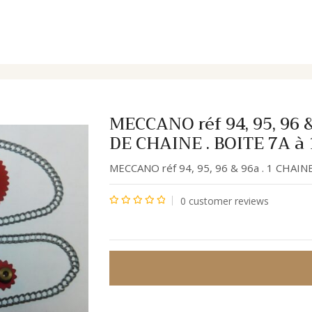
94cm + 5 ROUES DE CHAINE . BOITE 7A à 10
MECCANO réf 94, 95, 96 
DE CHAINE . BOITE 7A à 
MECCANO réf 94, 95, 96 & 96a . 1 CHAIN
0
customer reviews
Note
0
sur
5