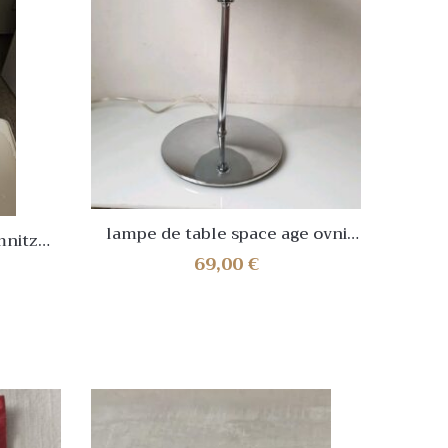
Vint
Cal.14
lampe de table space age ovni
mnitz
metal vintage ufo esprit
 Doré
69,00
€
paquebot champignon