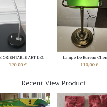
 ORIENTABLE ART DECO
Lampe De Bureau Che
RIBUEE A CHARLOTTE
Opaline Verte Et Métal
120,00
€
110,00
€
PERRIAND
Vintage
Recent View Product