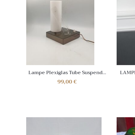
Lampe Plexiglas Tube Suspendu
LAMPE
Plastique Vintage Années 60
ATT
99,00
€
Space Age Moderniste