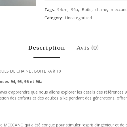
Tags:
94cm
,
96a
,
Boite
,
chaine
,
meccan
Category:
Uncategorized
Description
Avis (0)
OUES DE CHAINE . BOITE 7A à 10
ces 94, 95, 96 et 96a
vis d’apprendre que nous allons explorer les détails des références
tion des enfants et des adultes alike pendant des générations, offran
 MECCANO qui a été conçue pour stimuler l’esprit d’ingénieur et de cré