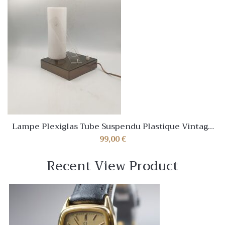
Lampe Plexiglas Tube Suspendu Plastique Vintage
Années 60 Space Age Moderniste
99,00
€
Recent View Product