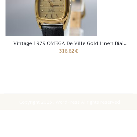
Vintage 1979 OMEGA De Ville Gold Linen Dial
Quartz Ladies Ref.595.0015 Near Mint
316,62
€
Copyright 2025 , WordPress All rights reserved