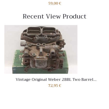
59,00
€
Recent View Product
Vintage Original Weber 2BBL Two Barrel
Carburetor Assembly OEM Factory 32 DIR 56
72,95
€