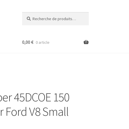
Recherche
Recherche
pour :
0,00
€
0 article
eber 45DCOE 150
ir Ford V8 Small