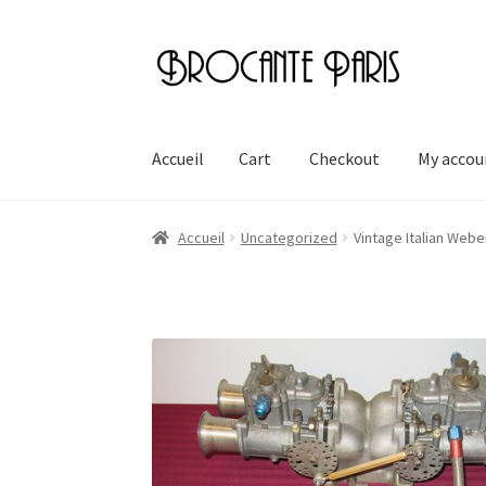
Aller
Aller
à
au
la
contenu
navigation
Accueil
Cart
Checkout
My accou
Accueil
Cart
Checkout
My account
Page d’exe
Accueil
Uncategorized
Vintage Italian Webe