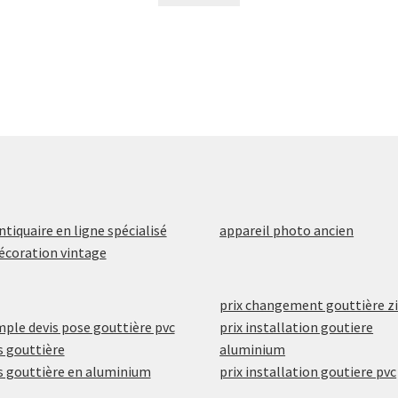
ntiquaire en ligne spécialisé
appareil photo ancien
écoration vintage
prix changement gouttière z
ple devis pose gouttière pvc
prix installation goutiere
s gouttière
aluminium
s gouttière en aluminium
prix installation goutiere pvc