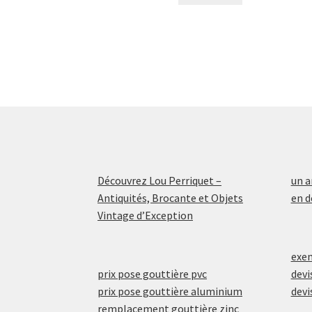
Découvrez Lou Perriquet –
un a
Antiquités, Brocante et Objets
en d
Vintage d’Exception
exem
prix pose gouttière pvc
devi
prix pose gouttière aluminium
devi
remplacement gouttière zinc