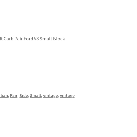
t Carb Pair Ford V8 Small Block
alian
,
Pair
,
Side
,
Small
,
vintage
,
vintage