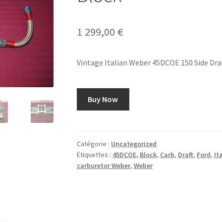
1 299,00
€
Vintage Italian Weber 45DCOE 150 Side Draf
Buy Now
Catégorie :
Uncategorized
Étiquettes :
45DCOE
,
Block
,
Carb
,
Draft
,
Ford
,
It
carburetor Weber
,
Weber