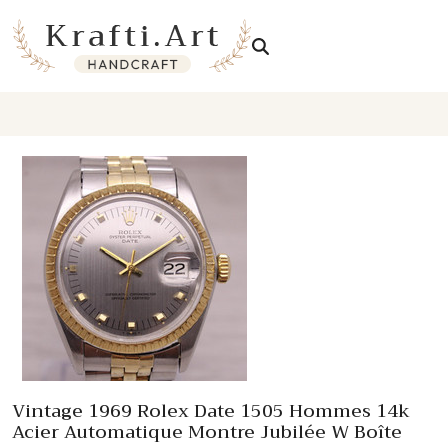
Skip
to
content
Vintage 1969 Rolex Date 1505 Hommes 14k Acier Automatique
Montre Jubilée W Boîte
Vintage 1969 Rolex Date 1505 Hommes 14k
Acier Automatique Montre Jubilée W Boîte