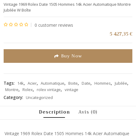
Vintage 1969 Rolex Date 1505 Hommes 14k Acier Automatique Montre
Jubilée W Boîte
0
customer reviews
Note
5 427,35
€
0
sur
5
Buy Now
Tags:
,
,
,
,
,
,
,
14k
Acier
Automatique
Boite
Date
Hommes
Jubilée
,
,
,
Montre
Rolex
rolex vintage
vintage
Category:
Uncategorized
Description
Avis (0)
Vintage 1969 Rolex Date 1505 Hommes 14k Acier Automatique