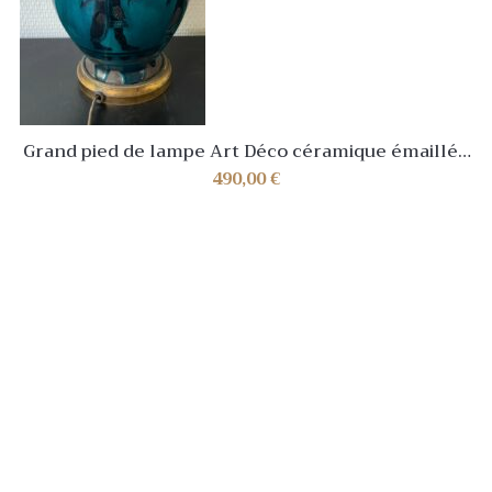
Grand pied de lampe Art Déco céramique émaillée
décor à l’antique années 1930
490,00
€