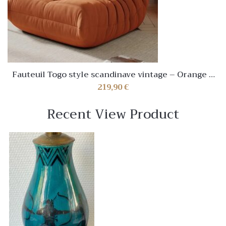
Fauteuil Togo style scandinave vintage – Orange –
NEUF
219,90
€
Recent View Product