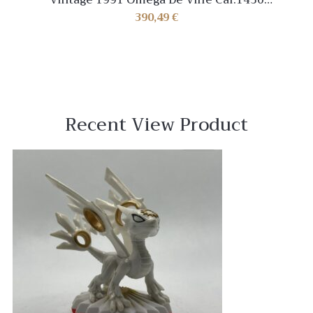
Ref.196.0312.1 Gold Dial Watch [Near Mint]
390,49
€
Recent View Product