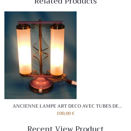
Related Products
ANCIENNE LAMPE ART DECO AVEC TUBES DE
VERRE . ROSE MAUVE . 31 cm . TRES BEL ETAT
100,00
€
Recent View Product