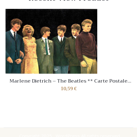
Marlene Dietrich – The Beatles ** Carte Postale
Originale * N° N 241 e
10,59
€
Copyright 2025 , WordPress All rights reserved