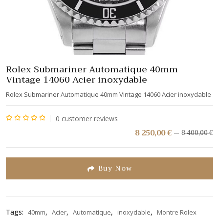
Rolex Submariner Automatique 40mm
Vintage 14060 Acier inoxydable
Rolex Submariner Automatique 40mm Vintage 14060 Acier inoxydable
0
customer reviews
Note
8 250,00
€
8 400,00
€
L
L
pr
pr
0
in
a
sur
ét
es
5
Buy Now
8
8
4
2
Tags:
,
,
,
,
40mm
Acier
Automatique
inoxydable
Montre Rolex