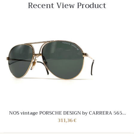
Recent View Product
NOS vintage PORSCHE DESIGN by CARRERA 5657
sunglasses – Austria 1980’s – Medium
311,36
€