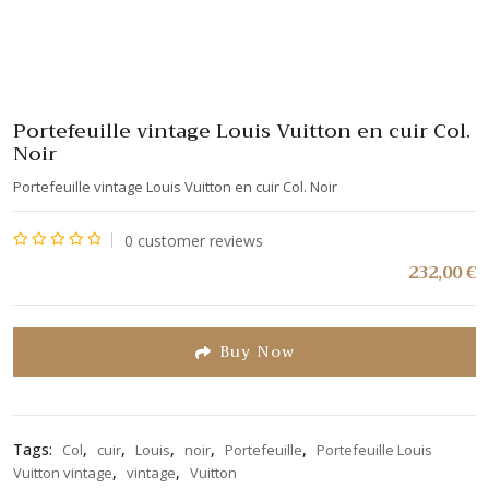
Portefeuille vintage Louis Vuitton en cuir Col.
Noir
Portefeuille vintage Louis Vuitton en cuir Col. Noir
0
customer reviews
Note
232,00
€
0
sur
5
Buy Now
Tags:
,
,
,
,
,
Col
cuir
Louis
noir
Portefeuille
Portefeuille Louis
,
,
Vuitton vintage
vintage
Vuitton