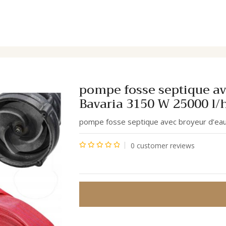
 TUYAU 2 » Bavaria 3150 W 25000 l/h
pompe fosse septique av
Bavaria 3150 W 25000 l/
pompe fosse septique avec broyeur d’eau
0
customer reviews
Note
0
sur
5