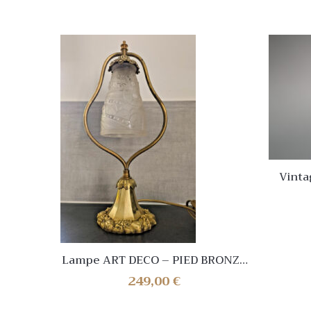
Vinta
Ref.19
Lampe ART DECO – PIED BRONZE
LAMPE de chevet / de bureau
249,00
€