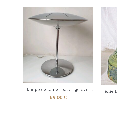
lampe de table space age ovni
jolie Lampe a poser vintage en
metal vintage ufo esprit
céramiqu
69,00
€
paquebot champignon