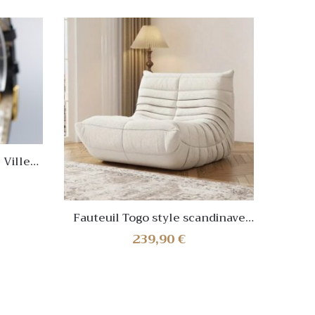
Ville
old Dial
Fauteuil Togo style scandinave
Lamp
vintage – Blanc – NEUF✅
239,90
€