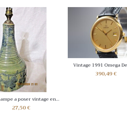
Vintage 1991 Omega De 
Cal.1430 Ref.196.0312.1 G
390,49
€
Watch [Near Mint]
e vernissé Acolay autre
27,50
€
? 1950/60