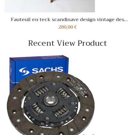
Fauteuil en teck scandinave design vintage des
années 70 1970
280,00
€
Recent View Product