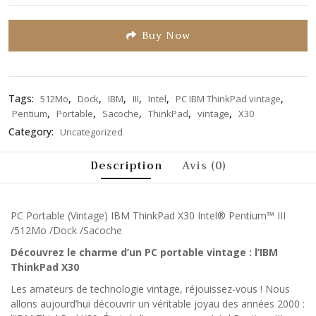
sur
5
Buy Now
Tags:
,
,
,
,
,
,
512Mo
Dock
IBM
III
Intel
PC IBM ThinkPad vintage
,
,
,
,
,
Pentium
Portable
Sacoche
ThinkPad
vintage
X30
Category:
Uncategorized
Description
Avis (0)
PC Portable (Vintage) IBM ThinkPad X30 Intel® Pentium™ III
/512Mo /Dock /Sacoche
Découvrez le charme d’un PC portable vintage : l’IBM
ThinkPad X30
Les amateurs de technologie vintage, réjouissez-vous ! Nous
allons aujourd’hui découvrir un véritable joyau des années 2000 :