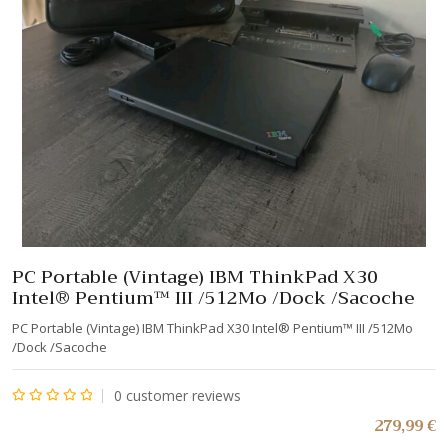
PC Portable (Vintage) IBM ThinkPad X30
Intel® Pentium™ III /512Mo /Dock /Sacoche
PC Portable (Vintage) IBM ThinkPad X30 Intel® Pentium™ III /512Mo
/Dock /Sacoche
0
customer reviews
Note
279,99
€
0