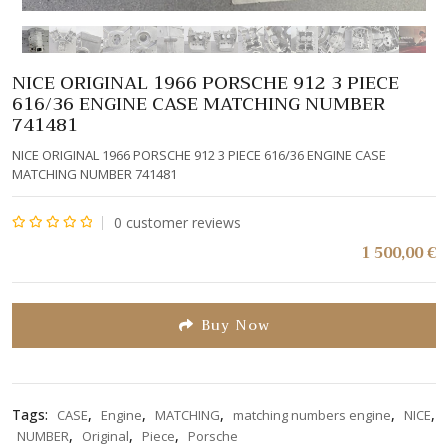
NICE ORIGINAL 1966 PORSCHE 912 3 PIECE
616/36 ENGINE CASE MATCHING NUMBER
741481
NICE ORIGINAL 1966 PORSCHE 912 3 PIECE 616/36 ENGINE CASE
MATCHING NUMBER 741481
0
customer reviews
Note
1 500,00
€
0
sur
5
Buy Now
Tags:
,
,
,
,
,
CASE
Engine
MATCHING
matching numbers engine
NICE
,
,
,
NUMBER
Original
Piece
Porsche