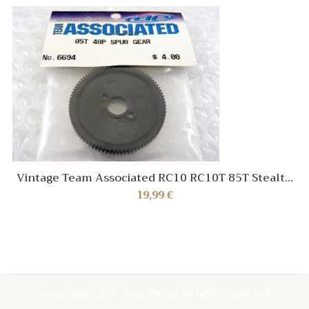
Vintage Team Associated RC10 RC10T 85T Stealth
Black Spur Gear NEW NIP NOS RARE!
19,99
€
Copyright 2025 , WordPress All rights reserved