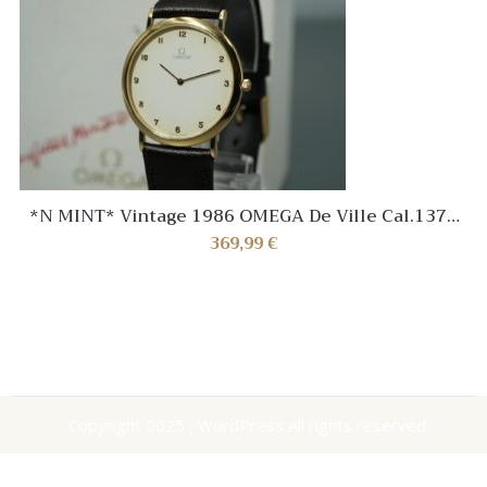
*N MINT* Vintage 1986 OMEGA De Ville Cal.1378
Quartz White Dial 32mm Mens Watch
369,99
€
Copyright 2025 , WordPress All rights reserved