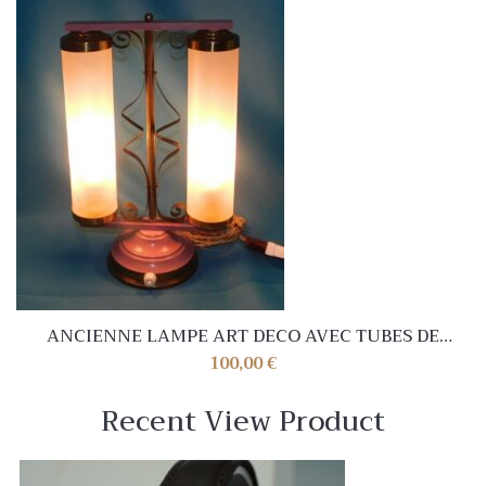
ANCIENNE LAMPE ART DECO AVEC TUBES DE
VERRE . ROSE MAUVE . 31 cm . TRES BEL ETAT
100,00
€
Recent View Product