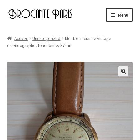
Aller
Aller
Menu
à
au
la
contenu
Accueil
navigation
Accueil
Uncategorized
Montre ancienne vintage
calendographe, fonctionne, 37 mm
Cart
Checkout
My account
Page d’exemple