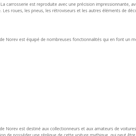
s. La carrosserie est reproduite avec une précision impressionnante, a
ale. Les roues, les pneus, les rétroviseurs et les autres éléments de 
de Norev est équipé de nombreuses fonctionnalités qui en font un mo
e Norev est destiné aux collectionneurs et aux amateurs de voitures
asion de posséder une réplique de cette voiture mythique, qui peut êtr