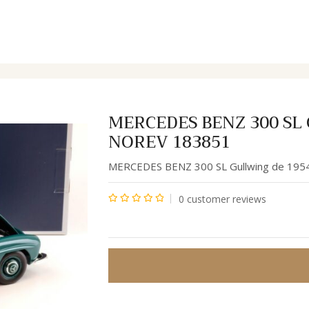
u 1/18 de NOREV 183851
MERCEDES BENZ 300 SL G
NOREV 183851
MERCEDES BENZ 300 SL Gullwing de 195
0
customer reviews
Note
0
sur
5