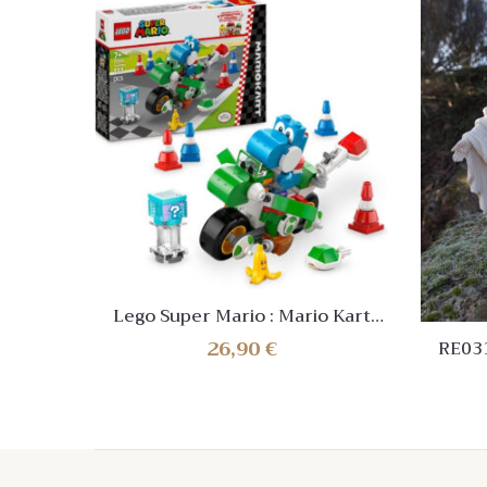
Lego Super Mario : Mario Kart
Yoshi
26,90
€
RE03
VIERGE
RELI