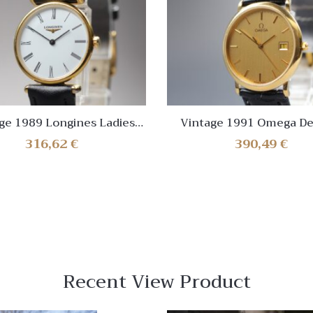
ge 1989 Longines Ladies
Vintage 1991 Omega De 
5.2 La Grande Classique
Cal.1430 Ref.196.0312.1 G
316,62
€
390,49
€
hite Dial [Near Mint]
Watch [Near Mint]
Recent View Product