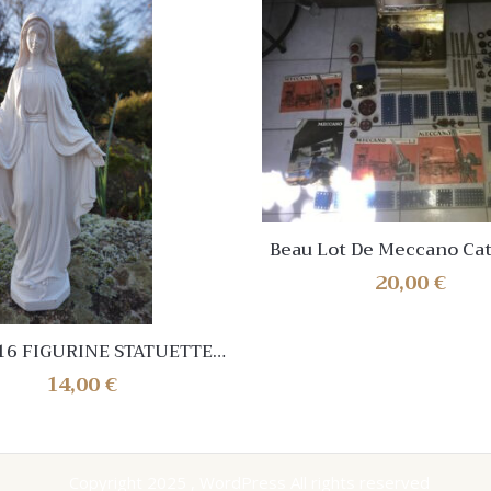
Beau Lot De Meccano Ca
Moteur Notices
20,00
€
16 FIGURINE STATUETTE
 BLANCHE 25 CM JESUS
14,00
€
GIEUX RESINE LOURDES
Copyright 2025 , WordPress All rights reserved