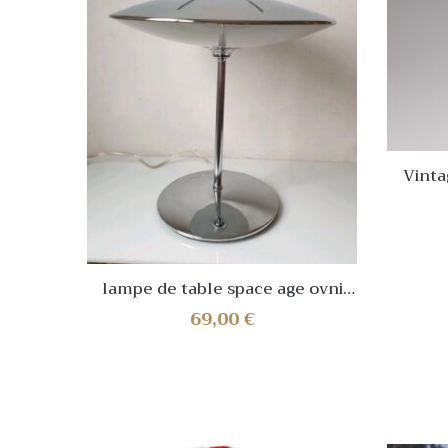
Vinta
L4.13
W
lampe de table space age ovni
metal vintage ufo esprit
69,00
€
paquebot champignon