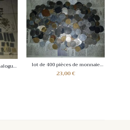
lot de 400 pièces de monnaie
talogue
étrangère
23,00
€
Classi
Set