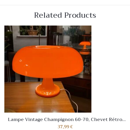
Related Products
Lampe Vintage Champignon 60-70, Chevet Rétro
Design Italien, LED Incluses Modern
37,99
€