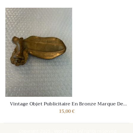
Vintage Objet Publicitaire En Bronze Marque De
Luxe Serdaneli Paris
15,00
€
Copyright 2025 , WordPress All rights reserved