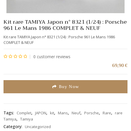
Kit rare TAMIYA Japon n° 8321 (1/24) : Porsche
961 Le Mans 1986 COMPLET & NEUF
Kit rare TAMIYA Japon n° 8321 (1/24) : Porsche 961 Le Mans 1986
COMPLET & NEUF
0
customer reviews
Note
69,90
€
0
sur
5
Buy Now
Tags:
,
,
,
,
,
,
,
Complet
JAPON
kit
Mans
Neuf
Porsche
Rare
rare
,
Tamiya
Tamiya
Category:
Uncategorized