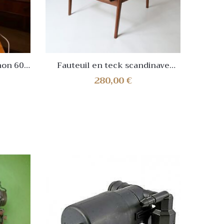
on 60-
Fauteuil en teck scandinave
Lamp
talien,
design vintage des années 70
280,00
€
rn
1970