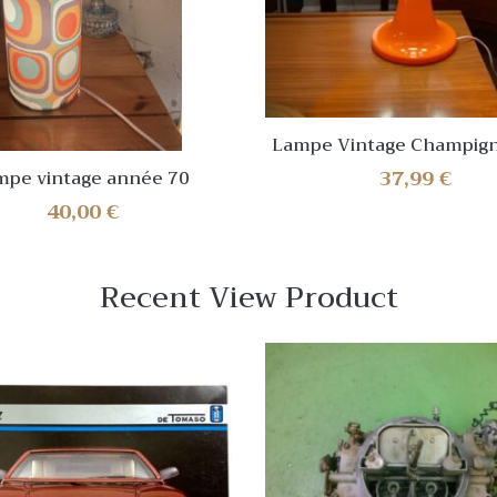
Lampe Vintage Champign
70, Chevet Rétro Design I
37,99
€
mpe vintage année 70
LED Incluses Mode
40,00
€
Recent View Product