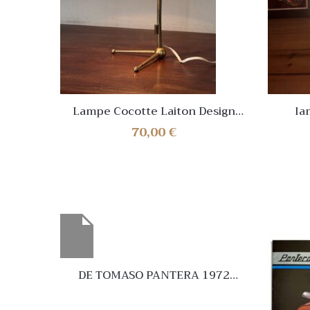
Lampe Cocotte Laiton Design
la
Vintage Annees 50 60
70,00
€
DE TOMASO PANTERA 1972
Rouge MINICHAMPS 1:43