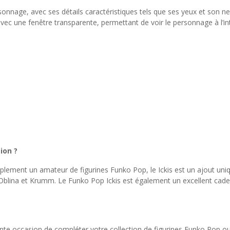
onnage, avec ses détails caractéristiques tels que ses yeux et son nez
avec une fenêtre transparente, permettant de voir le personnage à l’int
ion ?
mplement un amateur de figurines Funko Pop, le Ickis est un ajout uniq
 Oblina et Krumm. Le Funko Pop Ickis est également un excellent cadea
ente occasion de compléter votre collection de figurines Funko Pop