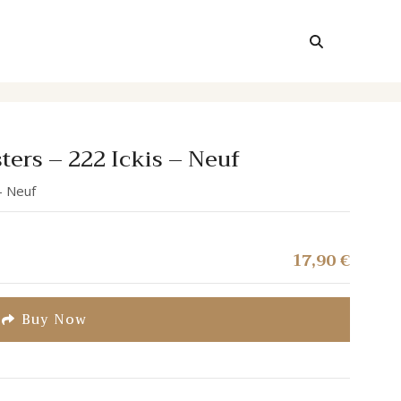
ers – 222 Ickis – Neuf
– Neuf
17,90
€
Buy Now