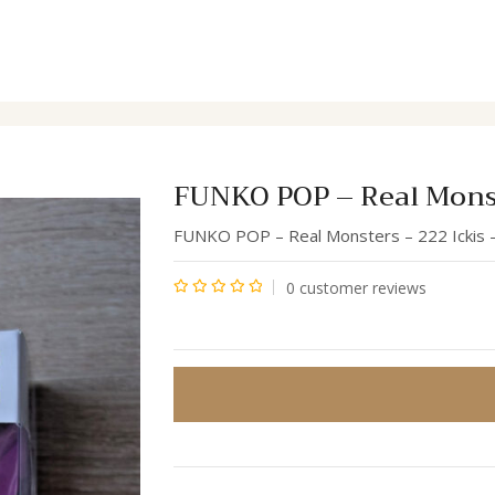
euf
FUNKO POP – Real Monst
FUNKO POP – Real Monsters – 222 Ickis 
0
customer reviews
Note
0
sur
5