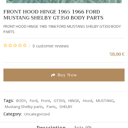
FRONT HOOD HINGE 1965 1966 FORD
MUSTANG SHELBY GT350 BODY PARTS
FRONT HOOD HINGE 1965 1966 FORD MUSTANG SHELBY GT350 BODY
PARTS
0
customer reviews
Note
58,00
€
0
sur
5
Buy Now
Tags:
,
,
,
,
,
,
,
BODY
Ford
Front
GT350
HINGE
Hood
MUSTANG
,
,
Mustang Shelby parts
Parts
SHELBY
Category:
Uncategorized
Description
Avis (0)