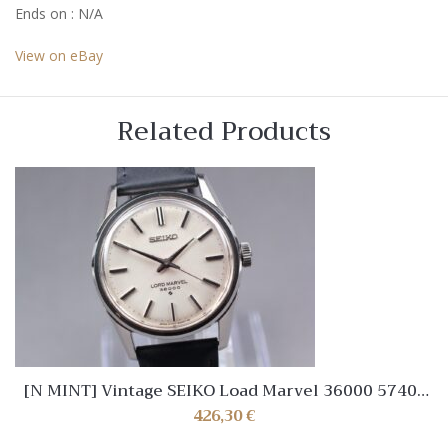
Ends on : N/A
View on eBay
Related Products
[N MINT] Vintage SEIKO Load Marvel 36000 5740-
8000 Hand winding Mens watch Japan
426,30
€