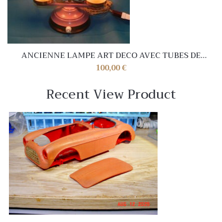
ANCIENNE LAMPE ART DECO AVEC TUBES DE
VERRE . ROSE MAUVE . 31 cm . TRES BEL ETAT
100,00
€
Recent View Product