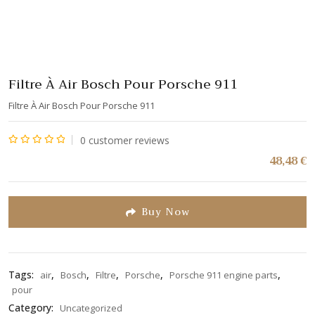
Filtre À Air Bosch Pour Porsche 911
Filtre À Air Bosch Pour Porsche 911
0
customer reviews
Note
48,48
€
0
sur
5
Buy Now
Tags:
,
,
,
,
,
air
Bosch
Filtre
Porsche
Porsche 911 engine parts
pour
Category:
Uncategorized