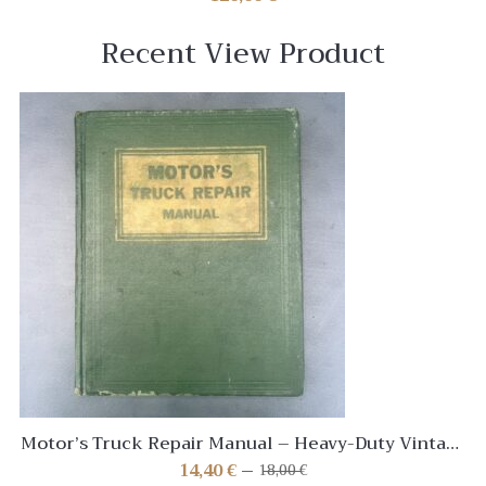
Recent View Product
Motor’s Truck Repair Manual – Heavy-Duty Vintage
Shop Book – Original
14,40
€
18,00
€
Le
Le