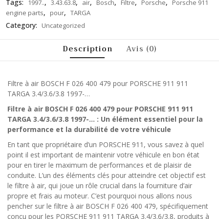
Tags:
,
,
,
,
,
,
1997..
3.43.63.8
air
Bosch
Filtre
Porsche
Porsche 911
,
,
engine parts
pour
TARGA
Category:
Uncategorized
Description
Avis (0)
Filtre à air BOSCH F 026 400 479 pour PORSCHE 911 911
TARGA 3.4/3.6/3.8 1997-…
Filtre à air BOSCH F 026 400 479 pour PORSCHE 911 911
TARGA 3.4/3.6/3.8 1997-… : Un élément essentiel pour la
performance et la durabilité de votre véhicule
En tant que propriétaire d’un PORSCHE 911, vous savez à quel
point il est important de maintenir votre véhicule en bon état
pour en tirer le maximum de performances et de plaisir de
conduite. L’un des éléments clés pour atteindre cet objectif est
le filtre à air, qui joue un rôle crucial dans la fourniture d’air
propre et frais au moteur. C’est pourquoi nous allons nous
pencher sur le filtre à air BOSCH F 026 400 479, spécifiquement
conçu pour les PORSCHE 911 911 TARGA 3.4/3.6/3.8, produits à