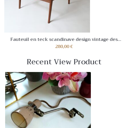
Fauteuil en teck scandinave design vintage des
années 70 1970
280,00
€
Recent View Product