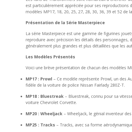
est particulièrement appréciée pour ses reproductions dé
modèles MP17, 18, 20, 25, 27, 28, 30, 36, 39 et 52 de la
Présentation de la Série Masterpiece
La série Masterpiece est une gamme de figurines jouet
reproduire avec précision les détails des personnages, d
généralement plus grandes et plus détaillées que les au
Les Modèles Présentés
Voici une brève présentation de chacun des modèles MP17
MP17 : Prowl
– Ce modèle représente Prowl, un des Autob
fidèle de la voiture de police Nissan Fairlady 280Z-T.
MP18 : Bluestreak
– Bluestreak, connu pour sa vitess
voiture Chevrolet Corvette.
MP20 : Wheeljack
– Wheeljack, le génial inventeur des
MP25 : Tracks
– Tracks, avec sa forme aérodynamique 