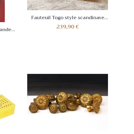
Fauteuil Togo style scandinave
Lamp
vintage – Blanc – NEUF✅
239,90
€
rande
raiment