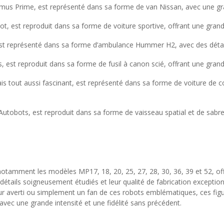
imus Prime, est représenté dans sa forme de van Nissan, avec une gra
ot, est reproduit dans sa forme de voiture sportive, offrant une gra
st représenté dans sa forme d’ambulance Hummer H2, avec des détail
 est reproduit dans sa forme de fusil à canon scié, offrant une gra
 tout aussi fascinant, est représenté dans sa forme de voiture de cou
Autobots, est reproduit dans sa forme de vaisseau spatial et de sabr
otamment les modèles MP17, 18, 20, 25, 27, 28, 30, 36, 39 et 52, off
 détails soigneusement étudiés et leur qualité de fabrication except
ur averti ou simplement un fan de ces robots emblématiques, ces figu
avec une grande intensité et une fidélité sans précédent.