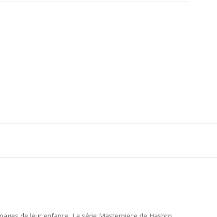
nnages de leur enfance. La série Masterpiece de Hasbro