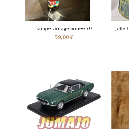
lampe vintage année 70
jolie Lampe a poser vintage en
céramiqu
59,00
€