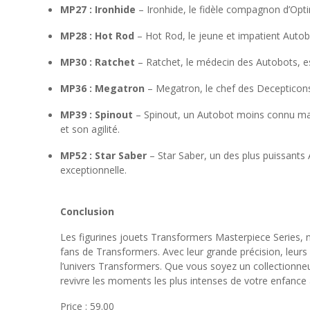
MP27 : Ironhide
– Ironhide, le fidèle compagnon d’Opt
MP28 : Hot Rod
– Hot Rod, le jeune et impatient Autob
MP30 : Ratchet
– Ratchet, le médecin des Autobots, e
MP36 : Megatron
– Megatron, le chef des Decepticons,
MP39 : Spinout
– Spinout, un Autobot moins connu mais
et son agilité.
MP52 : Star Saber
– Star Saber, un des plus puissants 
exceptionnelle.
Conclusion
Les figurines jouets Transformers Masterpiece Series, n
fans de Transformers. Avec leur grande précision, leurs
l’univers Transformers. Que vous soyez un collectionne
revivre les moments les plus intenses de votre enfance 
Price : 59.00