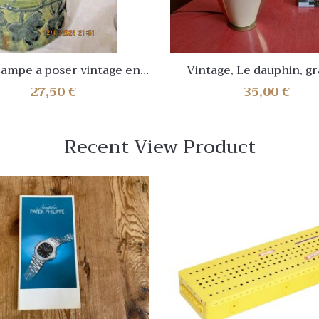
Vintage, Le dauphin, g
e vernissé Acolay autre
lampe fin 60 début 70, v
27,50
€
35,00
€
? 1950/60
belle, top
Recent View Product