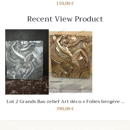
Doré Vintage
110,00
€
Recent View Product
Lot 2 Grands Bas-relief Art déco « Folies bergère »
d’après Maurice Picaud
390,00
€
Copyright 2025 , WordPress All rights reserved