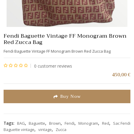
Fendi Baguette Vintage FF Monogram Brown
Red Zucca Bag
Fendi Baguette Vintage FF Monogram Brown Red Zucca Bag
0
customer reviews
Note
450,00
€
0
sur
5
Buy Now
Tags:
,
,
,
,
,
,
BAG
Baguette
Brown
Fendi
Monogram
Red
Sac Fendi
,
,
Baguette vintage
vintage
Zucca