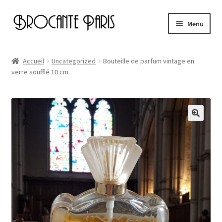
Aller
Aller
Menu
à
au
la
contenu
Accueil
navigation
Accueil
Uncategorized
Bouteille de parfum vintage en
verre soufflé 10 cm
Cart
Checkout
My account
Page d’exemple