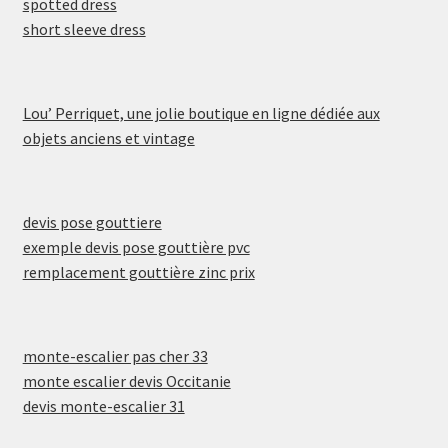
spotted dress
short sleeve dress
Lou’ Perriquet, une jolie boutique en ligne dédiée aux
objets anciens et vintage
devis pose gouttiere
exemple devis pose gouttière pvc
remplacement gouttière zinc prix
monte-escalier pas cher 33
monte escalier devis Occitanie
devis monte-escalier 31