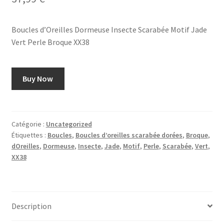
Boucles d’Oreilles Dormeuse Insecte Scarabée Motif Jade
Vert Perle Broque XX38
Buy Now
Catégorie :
Uncategorized
Étiquettes :
Boucles
,
Boucles d’oreilles scarabée dorées
,
Broque
,
dOreilles
,
Dormeuse
,
Insecte
,
Jade
,
Motif
,
Perle
,
Scarabée
,
Vert
,
XX38
Description