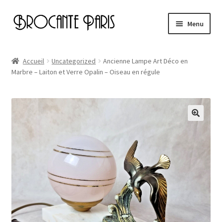
Aller
Aller
Menu
à
au
la
contenu
Accueil
navigation
Accueil
Uncategorized
Ancienne Lampe Art Déco en
Marbre – Laiton et Verre Opalin – Oiseau en régule
Cart
Checkout
My account
Page d’exemple