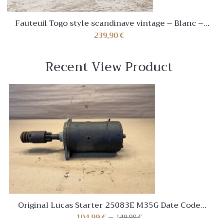
Fauteuil Togo style scandinave vintage – Blanc –
NEUF✅
239,90
€
Recent View Product
Original Lucas Starter 25083E M35G Date Code
10/62 Classic British Cars Mini, MG
104,99
€
149,99
€
Le
Le