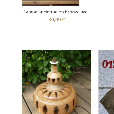
Lampe ancienne en bronze avec
dragon, décoration vintage
39,99
€
asiatique