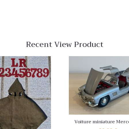
Recent View Product
Voiture miniature Merc
Benz 300 SL Gullwing –É