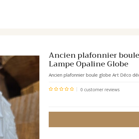
r floral 1930 Lampe Opaline Globe
Ancien plafonnier boule 
Lampe Opaline Globe
Ancien plafonnier boule globe Art Déco d
0
customer reviews
Note
0
sur
5