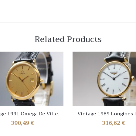
Related Products
age 1991 Omega De Ville
Vintage 1989 Longines 
0 Ref.196.0312.1 Gold Dial
L4.135.2 La Grande Cla
390,49
€
316,62
€
Watch [Near Mint]
White Dial [Near Min