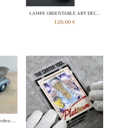
Faut
desi
LAMPE ORIENTABLE ART DECO
ATTRIBUEE A CHARLOTTE
120,00
€
PERRIAND
edes-
dition