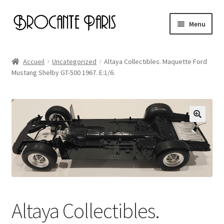
Aller
Aller
Menu
à
au
la
contenu
Accueil
navigation
Accueil
Uncategorized
Altaya Collectibles. Maquette Ford
Mustang Shelby GT-500 1967. E:1/6.
Cart
Checkout
My account
Page d’exemple
Altaya Collectibles.