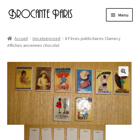
Aller
Aller
Menu
à
au
la
contenu
Accueil
navigation
Accueil
Uncategorized
8 Fèves publicitaires Clamecy
Affiches anciennes chocolat
Cart
Checkout
My account
Page d’exemple