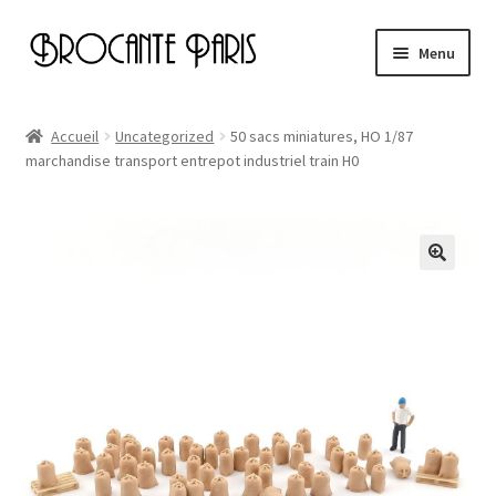
Aller
Aller
Menu
à
au
la
contenu
Accueil
navigation
Accueil
Uncategorized
50 sacs miniatures, HO 1/87
marchandise transport entrepot industriel train H0
Cart
Checkout
My account
Page d’exemple