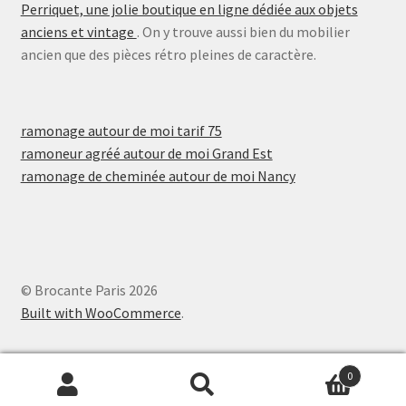
Perriquet, une jolie boutique en ligne dédiée aux objets
anciens et vintage
. On y trouve aussi bien du mobilier
ancien que des pièces rétro pleines de caractère.
ramonage autour de moi tarif 75
ramoneur agréé autour de moi Grand Est
ramonage de cheminée autour de moi Nancy
© Brocante Paris 2026
Built with WooCommerce
.
0
Recherche
Recherche