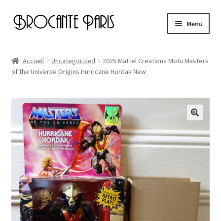
Aller
Aller
Menu
à
au
la
contenu
Accueil
navigation
Accueil
Uncategorized
2025 Mattel Creations Motu Masters
of the Universe Origins Hurricane Hordak New
Cart
Checkout
My account
Page d’exemple