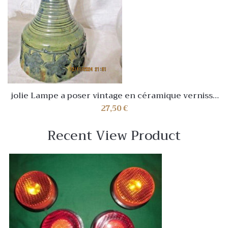
jolie Lampe a poser vintage en céramique vernissé
Acolay autre ? 1950/60
27,50
€
Recent View Product