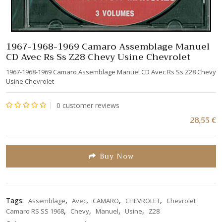
1967-1968-1969 Camaro Assemblage Manuel
CD Avec Rs Ss Z28 Chevy Usine Chevrolet
1967-1968-1969 Camaro Assemblage Manuel CD Avec Rs Ss Z28 Chevy
Usine Chevrolet
0
customer reviews
Note
28,55
€
0
sur
5
Buy Now
Tags:
,
,
,
,
Assemblage
Avec
CAMARO
CHEVROLET
Chevrolet
,
,
,
,
Camaro RS SS 1968
Chevy
Manuel
Usine
Z28