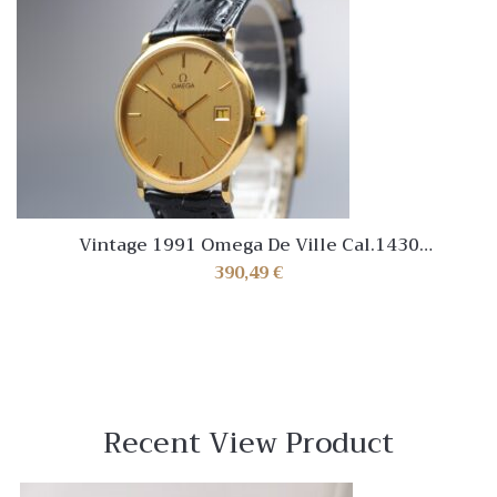
Vintage 1991 Omega De Ville Cal.1430
Ref.196.0312.1 Gold Dial Watch [Near Mint]
390,49
€
Recent View Product