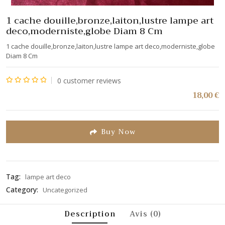
1 cache douille,bronze,laiton,lustre lampe art
deco,moderniste,globe Diam 8 Cm
1 cache douille,bronze,laiton,lustre lampe art deco,moderniste,globe
Diam 8 Cm
0
customer reviews
Note
18,00
€
0
sur
5
Buy Now
Tag:
lampe art deco
Category:
Uncategorized
Description
Avis (0)