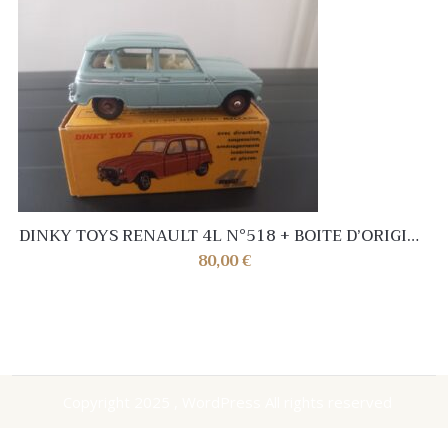
DINKY TOYS RENAULT 4L N°518 + BOITE D’ORIGINE
MADE IN FRANCE MECCANO
80,00
€
Copyright 2025 , WordPress All rights reserved