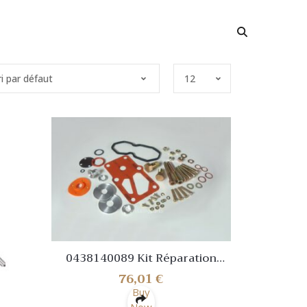
0438140089 Kit Réparation
Warmlaufregler Pour Porsche
76,01
€
911 3.0 SC 3.0 Convertible
Buy