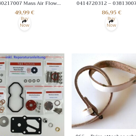
80217007 Mass Air Flow
0414720312 – 0381300
nsor 99660612300 for
Bosch Buse Pompe Unit
49,99
€
86,95
€
h1999-2001 Porsche 911
VOLKSWAGEN CADDY 2.0
Buy
Buy
3.4L
Now
Now