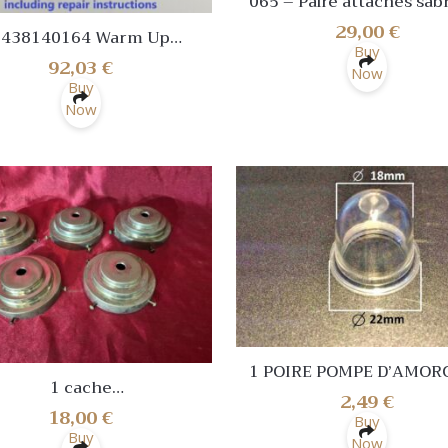
065 – Paire attaches sab
cuir blanc officier Napol
29,00
€
0438140164 Warm Up
empire militaria
Buy
lator Repair Kit PORSCHE
92,03
€
Now
911 3.6 Turbo WUR
Buy
Now
1 POIRE POMPE D’AMOR
1 cache
ESSENCE MODÈLE 18
2,49
€
ille,bronze,laiton,lustre
TRONÇONNEUSE
18,00
€
Buy
lampe art
DÉBROUSSAILLEUSE…
Buy
Now