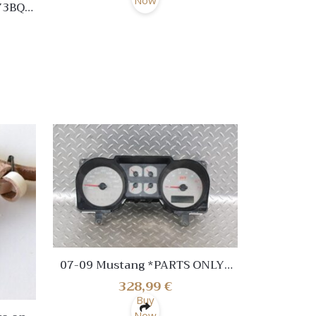
Now
73BQ
e PDE
 TDI
07-09 Mustang *PARTS ONLY*
GT500 89k Miles Instrument
328,99
€
Gauge Cluster Speedometer
Buy
Now