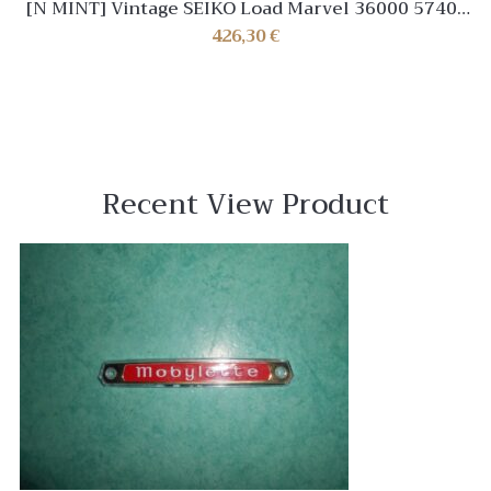
[N MINT] Vintage SEIKO Load Marvel 36000 5740-
8000 Hand winding Mens watch Japan
426,30
€
Recent View Product